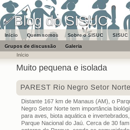
Blog do SISUC
Início
Quem somos
Sobre o SISUC
SISUC 
Grupos de discussão
Galeria
Início
Muito pequena e isolada
PAREST Rio Negro Setor Nort
Distante 167 km de Manaus (AM), o Parq
Negro Setor Norte tem importância biológ
para aves, biota aquática e invertebrados,
Parque Nacional do Jaú. Cerca de 30 famí