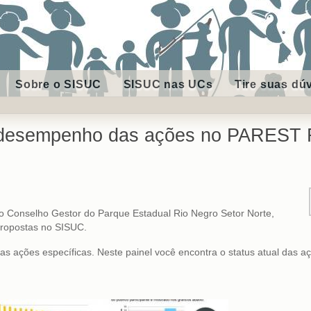
Sobre o SISUC
SISUC nas UCs
Tire suas dú
 desempenho das ações no PAREST 
o Conselho Gestor do Parque Estadual Rio Negro Setor Norte,
propostas no SISUC.
das ações específicas. Neste painel você encontra o status atual das a