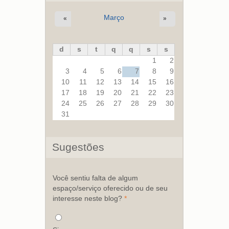
Março
«
»
d
s
t
q
q
s
s
1
2
3
4
5
6
7
8
9
10
11
12
13
14
15
16
17
18
19
20
21
22
23
24
25
26
27
28
29
30
31
Sugestões
Você sentiu falta de algum
espaço/serviço oferecido ou de seu
interesse neste blog?
*