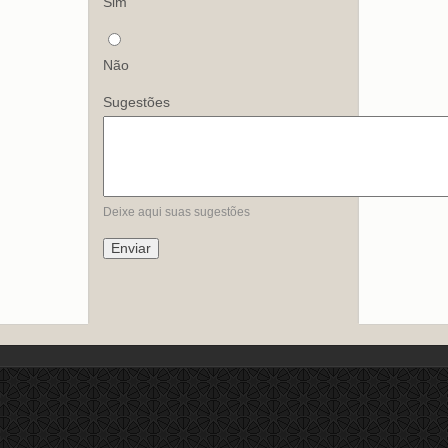
Sim
Não
Sugestões
Deixe aqui suas sugestões