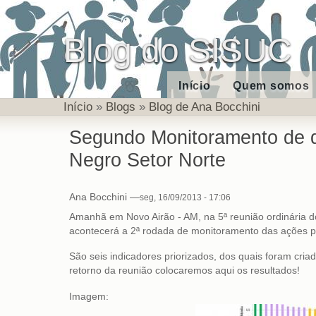
Blog do SISUC
Início
Quem somos
Início
»
Blogs
»
Blog de Ana Bocchini
Segundo Monitoramento de
Negro Setor Norte
Ana Bocchini
—
seg, 16/09/2013 - 17:06
Amanhã em Novo Airão - AM, na 5ª reunião ordinária d
acontecerá a 2ª rodada de monitoramento das ações 
São seis indicadores priorizados, dos quais foram cria
retorno da reunião colocaremos aqui os resultados!
Imagem: