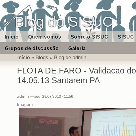
Blog do SISUC
Início
Quem somos
Sobre o SISUC
SISUC 
Grupos de discussão
Galeria
Início
»
Blogs
»
Blog de admin
FLOTA DE FARO - Validacao do
14.05.13 Santarem PA
admin
—
seg, 29/07/2013 - 11:56
Imagem: