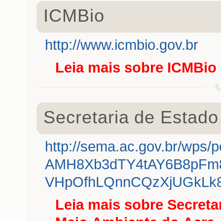
ICMBio
http://www.icmbio.gov.br
Leia mais
sobre ICMBio
Secretaria de Estad
http://sema.ac.gov.br/wp
AMH8Xb3dTY4tAY6B8pFm
VHpOfhLQnnCQzXjUGkLk8d
Leia mais
sobre Secreta