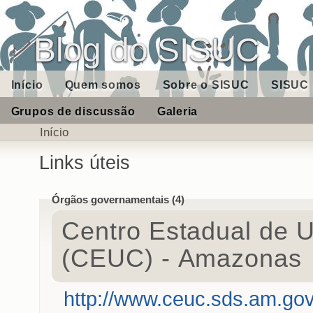
Blog do SISUC
Início
Quem somos
Sobre o SISUC
SISUC 
Grupos de discussão
Galeria
Início
Links úteis
Órgãos governamentais (4)
Centro Estadual de 
(CEUC) - Amazonas
http://www.ceuc.sds.am.gov