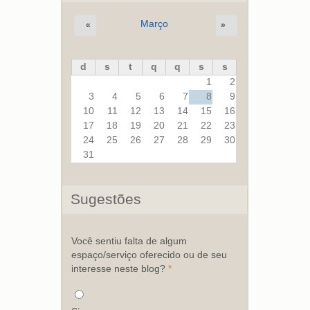
Março
«
»
d
s
t
q
q
s
s
1
2
3
4
5
6
7
8
9
10
11
12
13
14
15
16
17
18
19
20
21
22
23
24
25
26
27
28
29
30
31
Sugestões
Você sentiu falta de algum
espaço/serviço oferecido ou de seu
interesse neste blog?
*