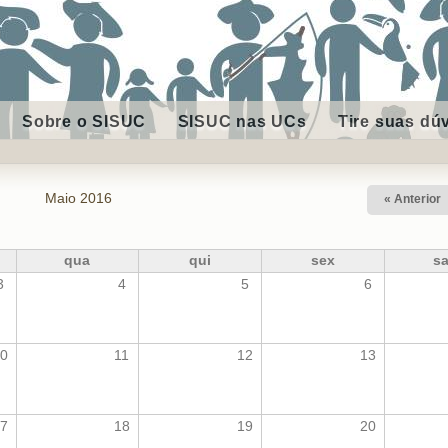
Sobre o SISUC
SISUC nas UCs
Tire suas dú
Maio 2016
« Anterior
qua
qui
sex
s
3
4
5
6
0
11
12
13
7
18
19
20