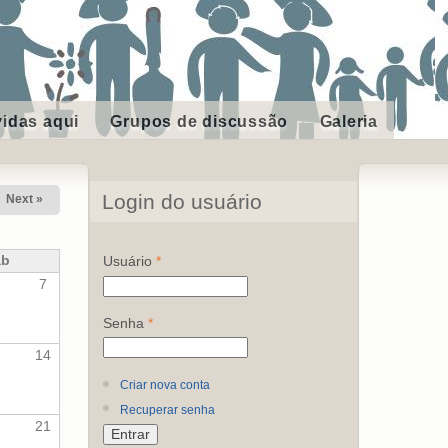
vidas aqui
Grupos de discussão
Galeria
Login do usuário
Next »
ab
Usuário
*
7
Senha
*
14
Criar nova conta
Recuperar senha
21