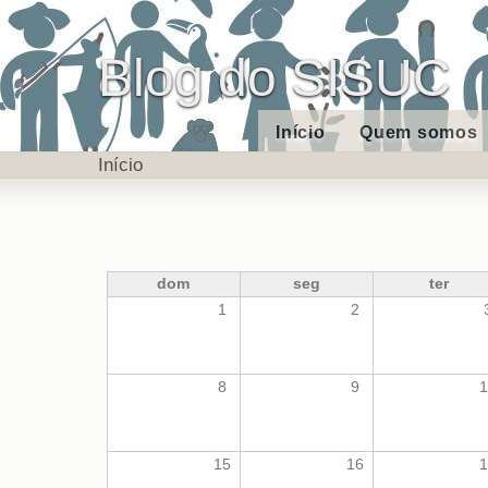
Blog do SISUC
Início
Quem somos
Início
dom
seg
ter
1
2
8
9
1
15
16
1