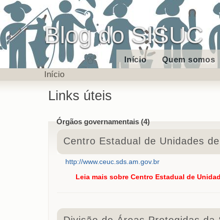
Blog do SISUC
Início
Quem somos
Início
Links úteis
Órgãos governamentais (4)
Centro Estadual de Unidades d
http://www.ceuc.sds.am.gov.br
Leia mais
sobre Centro Estadual de Unida
Divisão de Áreas Protegidas da