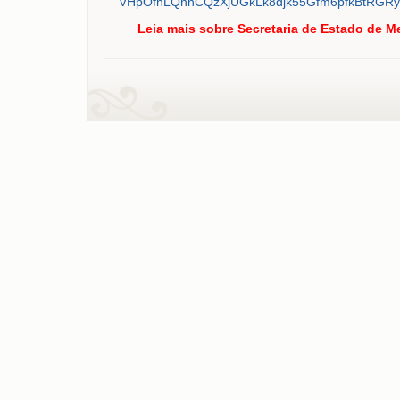
VHpOfhLQnnCQzXjUGkLk8djk55Gfm6pfkBtRGRyQ
Leia mais
sobre Secretaria de Estado de M