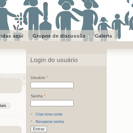
vidas aqui
Grupos de discussão
Galeria
Login do usuário
Usuário
*
Senha
*
tais
Criar nova conta
Recuperar senha