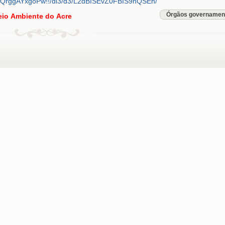
rggAYxgoPw!!/dl3/d3/L2dBISEvZ0FBIS9nQSEh/
Órgãos governamen
eio Ambiente do Acre