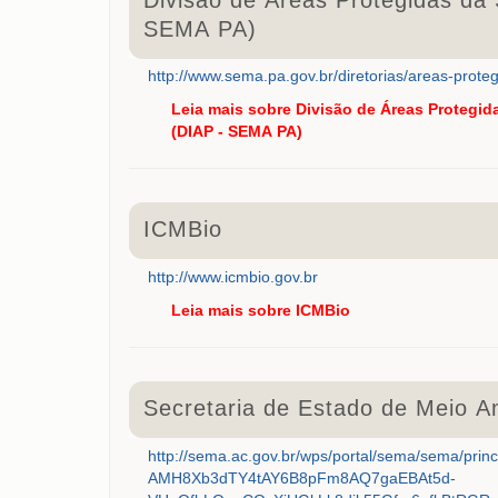
SEMA PA)
http://www.sema.pa.gov.br/diretorias/areas-proteg
Leia mais
sobre Divisão de Áreas Protegid
(DIAP - SEMA PA)
ICMBio
http://www.icmbio.gov.br
Leia mais
sobre ICMBio
Secretaria de Estado de Meio A
http://sema.ac.gov.br/wps/portal/sema/sema/
AMH8Xb3dTY4tAY6B8pFm8AQ7gaEBAt5d-