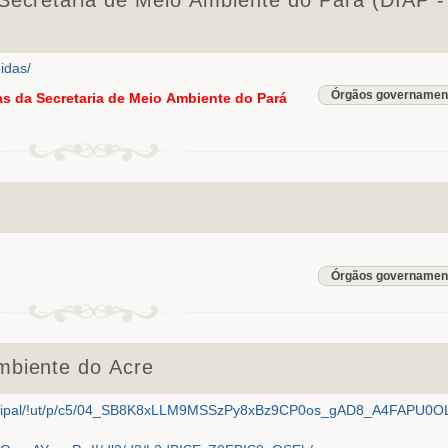
idas/
Órgãos governamen
as da Secretaria de Meio Ambiente do Pará
Órgãos governamen
mbiente do Acre
principal/!ut/p/c5/04_SB8K8xLLM9MSSzPy8xBz9CP0os_gAD8_A4FAPU0O