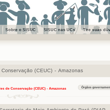
Sobre o SISUC
SISUC nas UCs
Tire suas dú
e Conservação (CEUC) - Amazonas
Órgãos governamen
des de Conservação (CEUC) - Amazonas
 Secretaria de Meio Ambiente do Pará (DIAP -