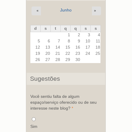
Junho
«
»
d
s
t
q
q
s
s
1
2
3
4
5
6
7
8
9
10
11
12
13
14
15
16
17
18
19
20
21
22
23
24
25
26
27
28
29
30
Sugestões
Você sentiu falta de algum
espaço/serviço oferecido ou de seu
interesse neste blog?
*
Sim