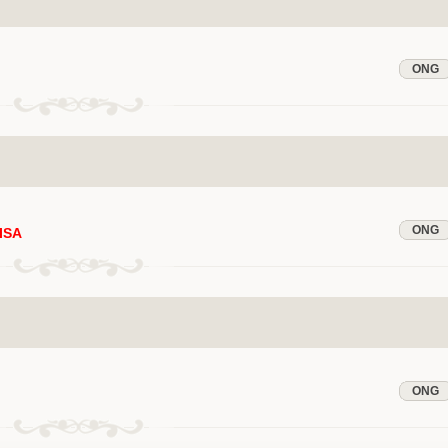
ONG
ONG
 ISA
ONG