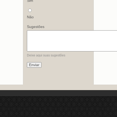
Sim
Não
Sugestões
Deixe aqui suas sugestões