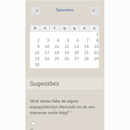
Setembro
«
»
d
s
t
q
q
s
s
1
2
3
4
5
6
7
8
9
10
11
12
13
14
15
16
17
18
19
20
21
22
23
24
25
26
27
28
29
30
Sugestões
Você sentiu falta de algum
espaço/serviço oferecido ou de seu
interesse neste blog?
*