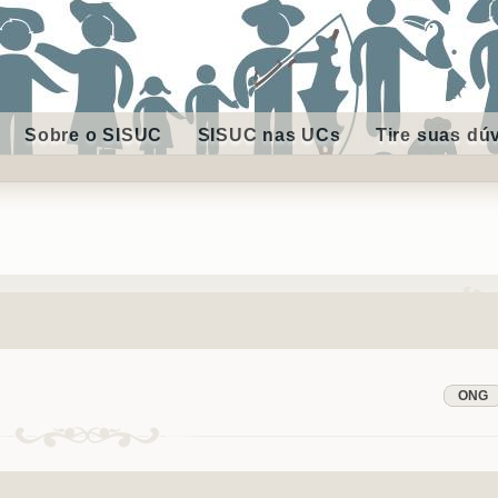
Sobre o SISUC
SISUC nas UCs
Tire suas dú
ONG