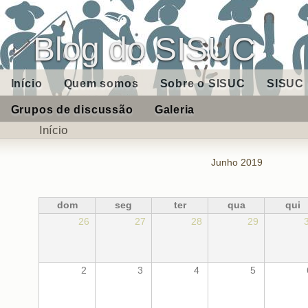
Blog do SISUC
Início
Quem somos
Sobre o SISUC
SISUC 
Grupos de discussão
Galeria
Início
Junho 2019
dom
seg
ter
qua
qui
26
27
28
29
2
3
4
5