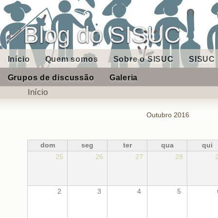
Blog do SISUC
Início
Quem somos
Sobre o SISUC
SISUC 
Grupos de discussão
Galeria
Início
Outubro 2016
dom
seg
ter
qua
qui
25
26
27
28
2
3
4
5